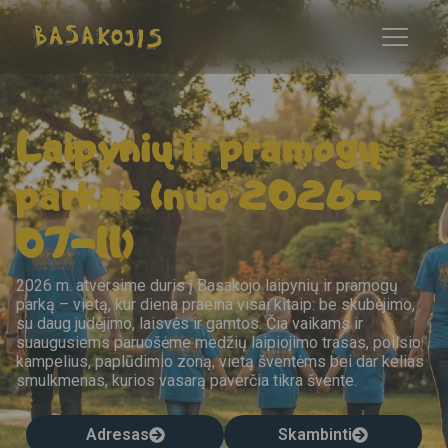
Laipynių ir pramogų
parkas (nuo 2026-
07-11)
2026 m. atversime duris į Basakojo laipynių ir pramogų
parką – vietą, kur diena praeina visai kitaip: be skubėjimo,
su daug judėjimo, laisvės ir gamtos. Čia vaikams ir
suaugusiems paruošėme medžių laipiojimo trasas, poilsio
kampelius, paplūdimio zoną, vietą šventėms bei dar kelias
smulkmenas, kurios vasarą paverčia tikra švente.
Adresas
Skambinti