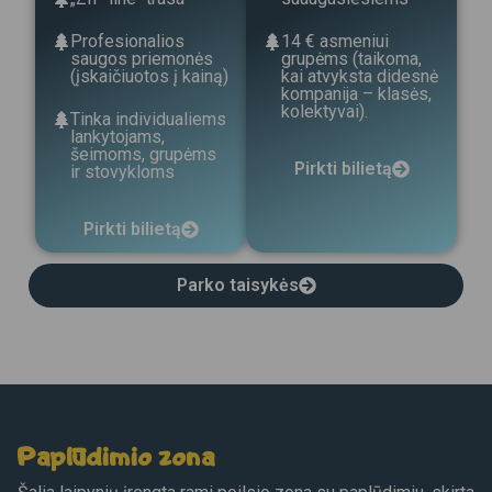
Profesionalios
14 € asmeniui
saugos priemonės
grupėms (taikoma,
(įskaičiuotos į kainą)
kai atvyksta didesnė
kompanija – klasės,
kolektyvai).
Tinka individualiems
lankytojams,
šeimoms, grupėms
Pirkti bilietą
ir stovykloms
Pirkti bilietą
Parko taisykės
Paplūdimio zona