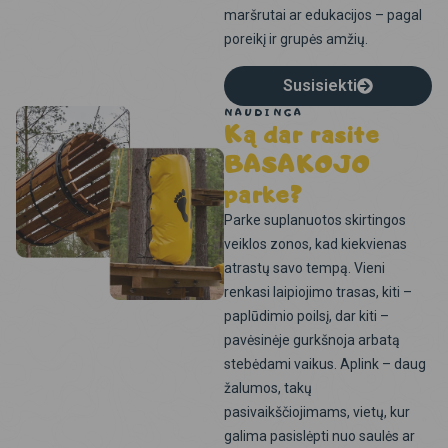
maršrutai ar edukacijos – pagal
poreikį ir grupės amžių.
Susisiekti
NAUDINGA
Ką dar rasite
BASAKOJO
parke?
Parke suplanuotos skirtingos
veiklos zonos, kad kiekvienas
atrastų savo tempą. Vieni
renkasi laipiojimo trasas, kiti –
paplūdimio poilsį, dar kiti –
pavėsinėje gurkšnoja arbatą
stebėdami vaikus. Aplink – daug
žalumos, takų
pasivaikščiojimams, vietų, kur
galima pasislėpti nuo saulės ar