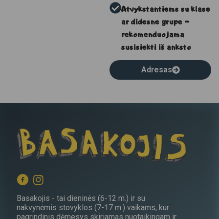
Atvykstantiems su klase
ar didesne grupe –
rekomenduojama
susisiekti iš anksto
Adresas
Basakojis - tai dieninės (6-12 m.) ir su
nakvynėmis stovyklos (7-17 m.) vaikams, kur
pagrindinis dėmesys skiriamas nuotaikingam ir