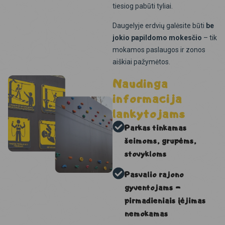
tiesiog pabūti tyliai.
Daugelyje erdvių galėsite būti
be
jokio papildomo mokesčio
– tik
mokamos paslaugos ir zonos
aiškiai pažymėtos.
Naudinga
informacija
lankytojams
Parkas tinkamas
šeimoms, grupėms,
stovykloms
Pasvalio rajono
gyventojams –
pirmadieniais įėjimas
nemokamas