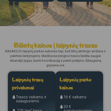
Bilietų kainos į laipynių trasas
BASAKOJO laipynių parkas sukurtas taip, kad tiktų skirtingo amžiaus ir
patirties lankytojams. Medžiuose įrengtos trasos leidžia saugiai
išbandyti jėgas, lavinti koordinaciją ir patirti judėjimo džiaugsmą
gryname ore.
Laipynių trasų
Laipynių parko
privalumai
kainos
Trasos vaikams ir
16 € vaikams
suaugusiems
20 €
„ZIP line“ trasa
suaugusiesiems