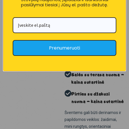
susitikimams, komandos
pasiūlymai tiesiai į Jūsų el. pašto dėžutę.
išvykoms ir kitoms progoms. Jei
norisi uždaros erdvės – turėsime
salę su didele terasa. Jeigu norisi
jaukios, mažesnės erdvės – yra
pavėsinės.
Nuomos galimybės
Prenumeruoti
Pavėsinės nuoma – 60
€ / 2,5 val.
Salės su terasa nuoma –
kaina sutartinė
Pirties su džakuzi
nuoma – kaina sutartinė
Šventėms gali būti derinamos ir
papildomos veiklos: žaidimai,
mini rungtys, orientaciniai