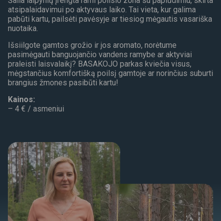
Šalia laipynių įrengta rami poilsio zona su paplūdimiu, skirta
atsipalaidavimui po aktyvaus laiko. Tai vieta, kur galima
pabūti kartu, pailsėti pavėsyje ar tiesiog mėgautis vasariška
nuotaika.
Išsiilgote gamtos grožio ir jos aromato, norėtume
pasimėgauti banguojančio vandens ramybe ar aktyviai
praleisti laisvalaikį? BASAKOJO parkas kviečia visus,
mėgstančius komfortišką poilsį gamtoje ar norinčius suburti
brangius žmones pasibūti kartu!
Kainos:
– 4 € / asmeniui