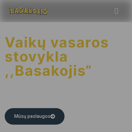
Vaikų vasaros
stovykla
,,Basakojis“
Nuo 2018 metų kuriame įsimintiniausias patirtis, kurios
suartina.
Kiekviena diena „Basakojyje“ yra pilna nuotykių ir gyvenimo
džiaugsmo kiekvienam.
Mūsų paslaugos