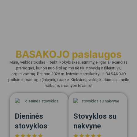
BASAKOJO paslaugos
Mūsų veiklos tikslas – teikti kokybiškas, atmintyje ilgai išliekančias
pramogas, kurios nuo šiol apims ne tik stovyklų ir išleistuvių
organizavimą. Bet nuo 2026 m. kviesime apsilankyti ir BASAKOJO
poilsio ir pramogų (laipynių) parke. Kiekvieną veiklą kuriame su meile
vaikams ir ramybe tėvams!
Dieninės
Stovyklos su
stovyklos
nakvyne