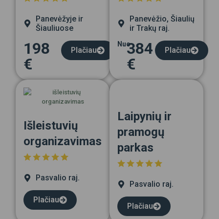
Panevėžyje ir
Panevėžio, Šiaulių
Šiauliuose
ir Trakų raj.
198
384
Nuo
Plačiau
Plačiau
€
€
Laipynių ir
Išleistuvių
pramogų
organizavimas
parkas
Pasvalio raj.
Pasvalio raj.
Plačiau
Plačiau