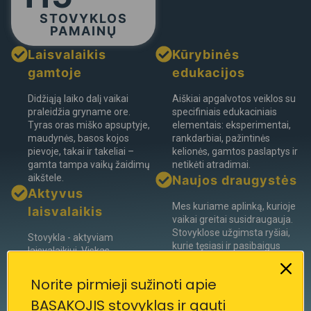
STOVYKLOS
PAMAINŲ
Laisvalaikis
Kūrybinės
gamtoje
edukacijos
Didžiąją laiko dalį vaikai
Aiškiai apgalvotos veiklos su
praleidžia gryname ore.
specifiniais edukaciniais
Tyras oras miško apsuptyje,
elementais: eksperimentai,
maudynės, basos kojos
rankdarbiai, pažintinės
pievoje, takai ir takeliai –
kelionės, gamtos paslaptys ir
gamta tampa vaikų žaidimų
netikėti atradimai.
aikštele.
Naujos draugystės
Aktyvus
Mes kuriame aplinką, kurioje
laisvalaikis
vaikai greitai susidraugauja.
Stovyklose užgimsta ryšiai,
Stovykla - aktyviam
kurie tęsiasi ir pasibaigus
laisvalaikiui. Viskas
vasarai.
suplanuota taip, kad vaikai
judėtų, tyrinėtų ir išbandytų
Norite pirmieji sužinoti apie
save skirtingose veiklose ir,
BASAKOJIS stovyklas ir gauti
galbūt, atrastų savo naujus