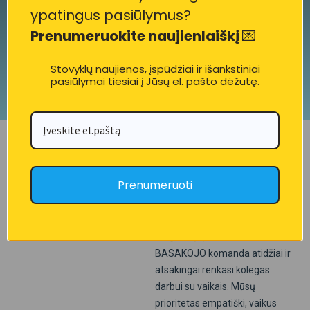
talentus.
ypatingus pasiūlymus?
Prenumeruokite naujienlaiškį
💌
Plačiau
Stovyklų naujienos, įspūdžiai ir išankstiniai
pasiūlymai tiesiai į Jūsų el. pašto dėžutę.
KARJERA
Kurkime
Prenumeruoti
vaikystės
prisiminimus
kartu
BASAKOJO komanda atidžiai ir
atsakingai renkasi kolegas
darbui su vaikais. Mūsų
prioritetas empatiški, vaikus