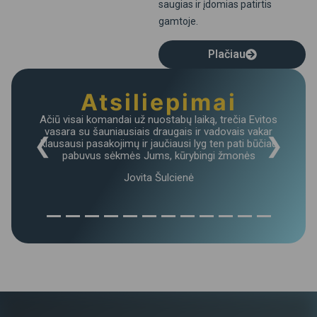
saugias ir įdomias patirtis
gamtoje.
Plačiau
Atsiliepimai
Ačiū visai komandai už nuostabų laiką, trečia Evitos
vasara su šauniausiais draugais ir vadovais vakar
❮
❯
klausausi pasakojimų ir jaučiausi lyg ten pati būčiau
pabuvus sėkmės Jums, kūrybingi žmonės
Jovita Šulcienė