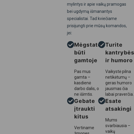
mylintys ir apie vaikų pramogas
bei ugdymą išmanantys
specialistai. Tad kviečiame
prisijungti prie mūsų komandos,
jei:
Mėgstate
Turite
būti
kantrybė
gamtoje
ir humoro
Pas mus
Vaikystė pilna
gamta –
netikėtumų –
kasdienė
geras humoro
darbo dalis, o
jausmas čia
ne išimtis.
labai praverčia.
Gebate
Esate
įtraukti
atsakingi
kitus
Mums
svarbiausia –
Vertiname
vaikų
žmones,