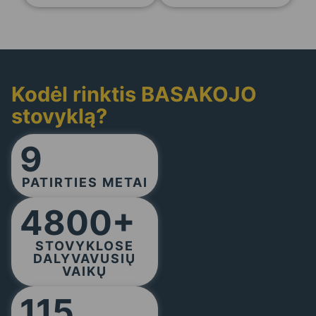
Kodėl rinktis BASAKOJO
stovyklą?
9
PATIRTIES METAI
4800+
STOVYKLOSE
DALYVAVUSIŲ
VAIKŲ
115