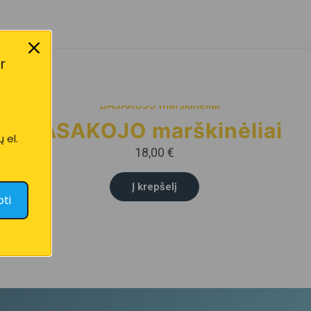
r
BASAKOJO marškinėliai
 el.
18,00
€
Į krepšelį
ti