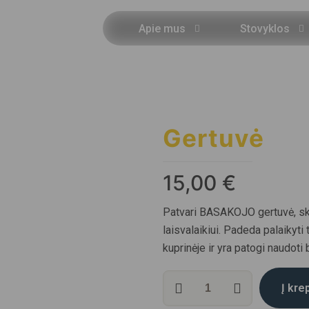
Apie mus
Stovyklos
Gertuvė
15,00
€
Patvari BASAKOJO gertuvė, ski
laisvalaikiui. Padeda palaikyt
kuprinėje ir yra patogi naudoti 
produkto
Į kre
kiekis: