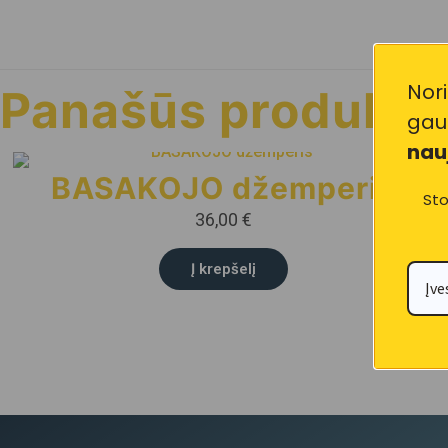
Nori
Panašūs produkta
gau
nau
BASAKOJO džemperis
Sto
36,00
€
Į krepšelį