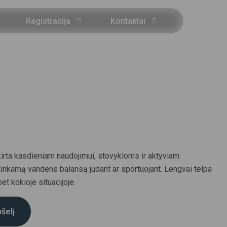
Registracija
Kontaktai
rta kasdieniam naudojimui, stovykloms ir aktyviam
i tinkamą vandens balansą judant ar sportuojant. Lengvai telpa
bet kokioje situacijoje.
pšelį