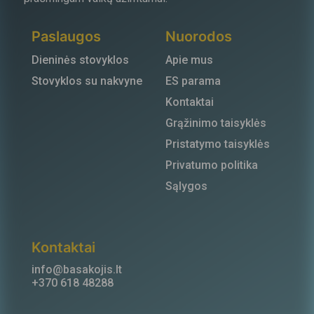
Paslaugos
Nuorodos
Dieninės stovyklos
Apie mus
Stovyklos su nakvyne
ES parama
Kontaktai
Grąžinimo taisyklės
Pristatymo taisyklės
Privatumo politika
Sąlygos
Kontaktai
info@basakojis.lt
+370 618 48288