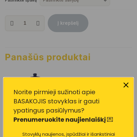
Pasirinkite spalvą
produkto
Į krepšelį
kiekis:
BASAKOJO
kuprinė
Panašūs produktai
Norite pirmieji sužinoti apie
BASAKOJIS stovyklas ir gauti
ypatingus pasiūlymus?
Prenumeruokite naujienlaiškį
💌
Sportinė
BASAKOJO
Stovyklų naujienos, įspūdžiai ir išankstiniai