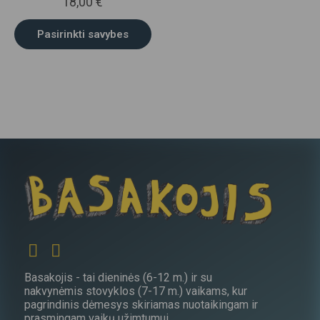
18,00
€
Pasirinkti savybes
This
product
has
multiple
variants.
The
options
may
be
chosen
on
the
product
page
Basakojis - tai dieninės (6-12 m.) ir su
nakvynėmis stovyklos (7-17 m.) vaikams, kur
pagrindinis dėmesys skiriamas nuotaikingam ir
prasmingam vaikų užimtumui.