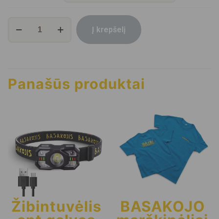
produkto
Į krepšelį
kiekis:
Kepurė
su
snapeliu
Panašūs produktai
Žibintuvėlis
BASAKOJO