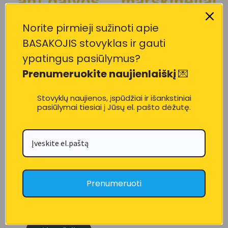
ant galvos
marškinėliai
12,00
€
18,00
€
Norite pirmieji sužinoti apie
Į krepšelį
Į krepšelį
BASAKOJIS stovyklas ir gauti
ypatingus pasiūlymus?
Prenumeruokite naujienlaiškį
💌
Stovyklų naujienos, įspūdžiai ir išankstiniai
pasiūlymai tiesiai į Jūsų el. pašto dėžutę.
BASAKOJO
Prenumeruoti
džemperis
36,00
€